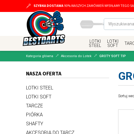
SZYBKA DOSTAWA
90% WASZYCH ZAMÓWIEŃ WYSYŁAMY TEGO SA
LOTKI
LOTKI
TAR
STEEL
SOFT
Kategoria główna
Akcesoria do Lotek
GROTY SOFT TIP
NASZA OFERTA
GR
LOTKI STEEL
Sortuj we
LOTKI SOFT
TARCZE
PIÓRKA
SHAFTY
AKCESORIA DO TARCZ