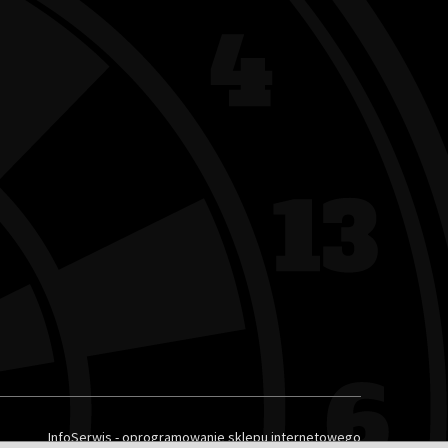
InfoSerwis
-
oprogramowanie sklepu internetowego