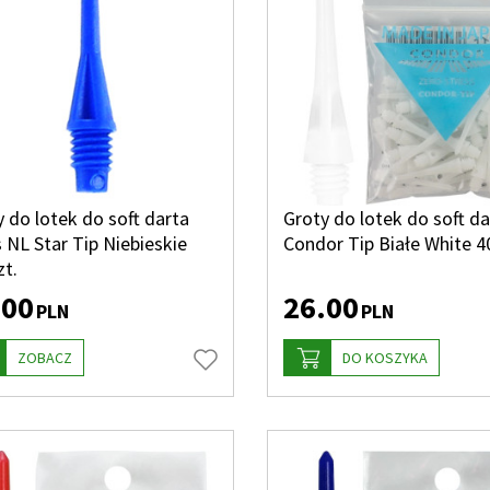
 do lotek do soft darta
Groty do lotek do soft da
s NL Star Tip Niebieskie
Condor Tip Białe White 40
zt.
.00
26.00
PLN
PLN
ZOBACZ
DO KOSZYKA