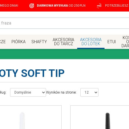
MEGO DNIA!
DARMOWA WYSYŁKA
OD 250 PLN
POTRZEBUJESZ
KOS
AKCESORIA
AKCESORIA
CZE
PIÓRKA
SHAFTY
ETUI
O
DO TARCZ
DO LOTEK
DA
OTY SOFT TIP
dług
:
Wyników na stronie
: