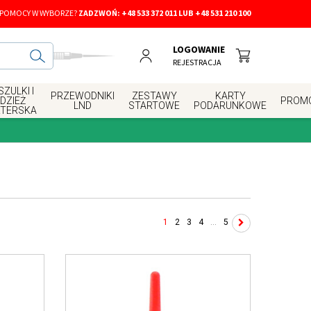
 POMOCY W WYBORZE?
ZADZWOŃ:
+48 533 372 011 LUB +48 531 210 100
LOGOWANIE
REJESTRACJA
ZULKI I
PRZEWODNIKI
ZESTAWY
KARTY
DZIEŻ
PROM
LND
STARTOWE
PODARUNKOWE
RTERSKA
1
2
3
4
...
5