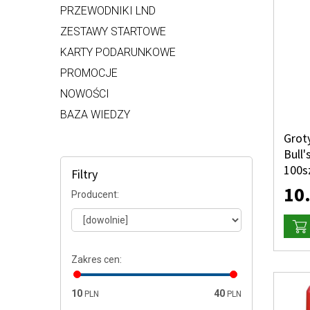
PRZEWODNIKI LND
ZESTAWY STARTOWE
KARTY PODARUNKOWE
PROMOCJE
NOWOŚCI
BAZA WIEDZY
Groty
Bull'
100s
Filtry
10
Producent
:
Zakres cen
:
10
40
PLN
PLN