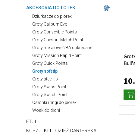
AKCESORIA DO LOTEK
Dziurkacze do piórek
Groty Caliburn Evo
Groty Converible Points
Groty Cuesoul Match Point
Groty metalowe 2BA dokręcane
Groty
Groty Mission Rapid Point
Bull'
Groty Quick Points
Groty soft tip
10
Groty steel tip
Groty Swiss Point
Groty Switch Point
Osłonki i ringi do piórek
Wosk do dłoni
ETUI
KOSZULKI I ODZIEŻ DARTERSKA