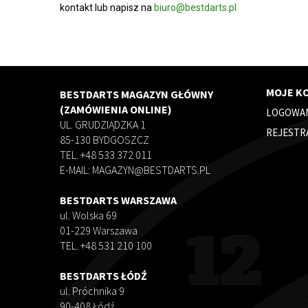
kontakt lub napisz na
biuro@bestdarts.pl
MOJE K
BESTDARTS MAGAZYN GŁÓWNY
(ZAMÓWIENIA ONLINE)
LOGOWA
UL. GRUDZIĄDZKA 1
REJESTR
85-130 BYDGOSZCZ
TEL. +48 533 372 011
E-MAIL: MAGAZYN@BESTDARTS.PL
BESTDARTS WARSZAWA
ul. Wolska 69
01-229 Warszawa
TEL. +48 531 210 100
BESTDARTS ŁÓDŹ
ul. Próchnika 9
90-408 Łódź