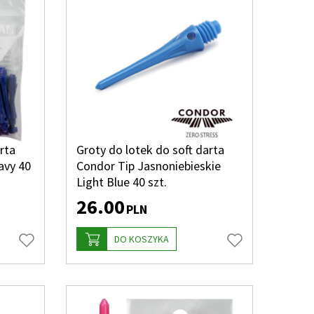
rta
Groty do lotek do soft darta
avy 40
Condor Tip Jasnoniebieskie
Light Blue 40 szt.
26.00
PLN
DO KOSZYKA