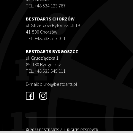
TEL. +48 534 123 767
BESTDARTS CHORZÓW
ul. Strzelców Bytomskich 19
41-500 Chorzów
TEL. +48 533 517 011
BESTDARTS BYDGOSZCZ
ul. Grudziądzka 1
85-130 Bydgoszcz
TEL. +48 533 545 111
E-mail:
biuro@bestdarts.pl
© 2023 BESTDARTS ALL RIGHTS RESERVED.