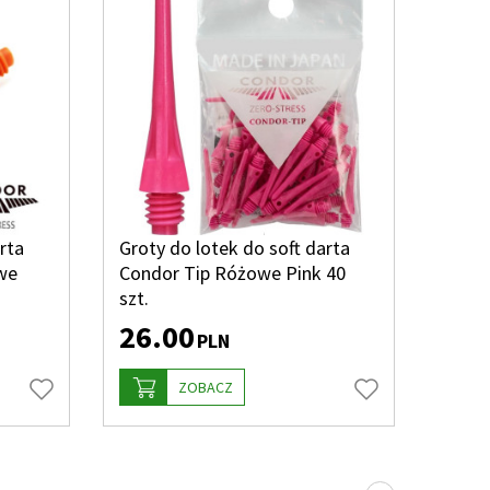
rta
Groty do lotek do soft darta
we
Condor Tip Różowe Pink 40
szt.
26.00
PLN
ZOBACZ