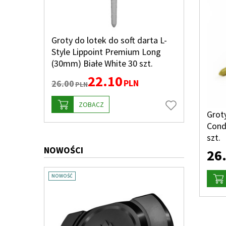
Groty do lotek do soft darta L-
Style Lippoint Premium Long
(30mm) Białe White 30 szt.
22.10
PLN
26.00
PLN
ZOBACZ
Groty
Cond
szt.
NOWOŚCI
26
NOWOŚĆ