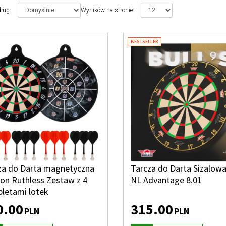
dług
:
Wyników na stronie
:
BESTSELLER
za do Darta magnetyczna
Tarcza do Darta Sizalowa 
ion Ruthless Zestaw z 4
NL Advantage 8.01
letami lotek
0.00
315.00
PLN
PLN