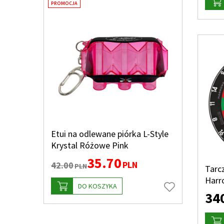
PROMOCJA
Etui na odlewane piórka L-Style
Krystal Różowe Pink
35.70
PLN
42.00
PLN
Tarc
Harr
DO KOSZYKA
34