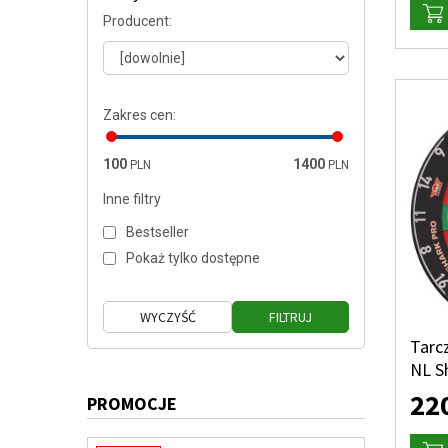
Producent
:
Zakres cen
:
100
1400
PLN
PLN
Inne filtry
Bestseller
Pokaż tylko dostępne
Tarcz
NL S
22
PROMOCJE