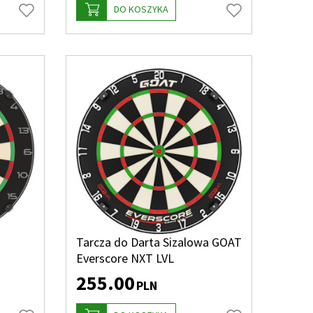
DO KOSZYKA
a
Tarcza do Darta Sizalowa GOAT
Everscore NXT LVL
255.00
PLN