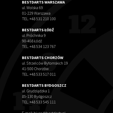
BESTDARTS WARSZAWA
ul. Wolska 69
01-229 Warszawa
TEL. +48 531 210 100
BESTDARTS ŁÓDŹ
ul. Próchnika 9
90-408 Łódź
TEL. +48 534 123 767
BESTDARTS CHORZÓW
ul. Strzelców Bytomskich 19
41-500 Chorzów
TEL. +48 533 517 011
BESTDARTS BYDGOSZCZ
ul. Grudziądzka 1
85-130 Bydgoszcz
TEL. +48 533 545 111