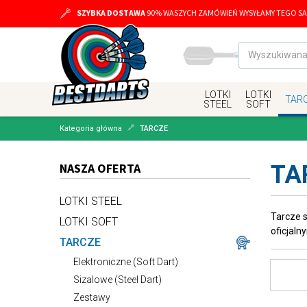
SZYBKA DOSTAWA
90% WASZYCH ZAMÓWIEŃ WYSYŁAMY TEGO SA
LOTKI
LOTKI
TAR
STEEL
SOFT
Kategoria główna
TARCZE
NASZA OFERTA
TA
LOTKI STEEL
Tarcze s
LOTKI SOFT
oficjal
TARCZE
Elektroniczne (Soft Dart)
Sizalowe (Steel Dart)
Zestawy