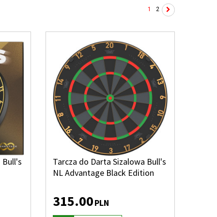
1
2
Bull's
Tarcza do Darta Sizalowa Bull's
NL Advantage Black Edition
315.00
PLN