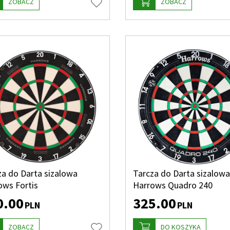
ZOBACZ
ZOBACZ
za do Darta sizalowa
Tarcza do Darta sizalowa
ows Fortis
Harrows Quadro 240
0.00
325.00
PLN
PLN
ZOBACZ
DO KOSZYKA