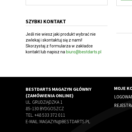
SZYBKI KONTAKT
Jeśli nie wiesz jaki produkt wybrać nie
zwlekaj i skontaktuj się z nami!
Skorzystaj z formularza w zakładce
kontakt lub napisz na
biuro@bestdarts.pl
MOJE K
BESTDARTS MAGAZYN GŁÓWNY
(ZAMÓWIENIA ONLINE)
LOGOWA
UL. GRUDZIĄDZKA 1
REJESTR
85-130 BYDGOSZCZ
TEL. +48 533 372 011
E-MAIL: MAGAZYN@BESTDARTS.PL