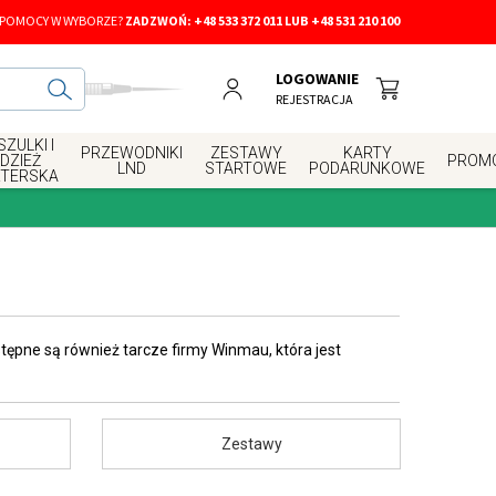
 POMOCY W WYBORZE?
ZADZWOŃ:
+48 533 372 011 LUB +48 531 210 100
LOGOWANIE
REJESTRACJA
ZULKI I
PRZEWODNIKI
ZESTAWY
KARTY
DZIEŻ
PROM
LND
STARTOWE
PODARUNKOWE
RTERSKA
tępne są również tarcze firmy Winmau, która jest
Zestawy