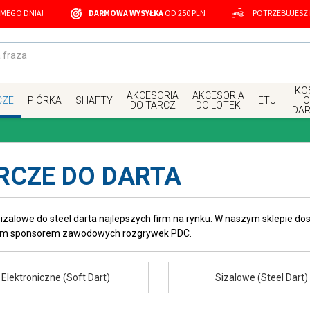
MEGO DNIA!
DARMOWA WYSYŁKA
OD 250 PLN
POTRZEBUJESZ
KOS
AKCESORIA
AKCESORIA
CZE
PIÓRKA
SHAFTY
ETUI
O
DO TARCZ
DO LOTEK
DA
RCZE DO DARTA
izalowe do steel darta najlepszych firm na rynku. W naszym sklepie dos
nym sponsorem zawodowych rozgrywek PDC.
Elektroniczne (Soft Dart)
Sizalowe (Steel Dart)