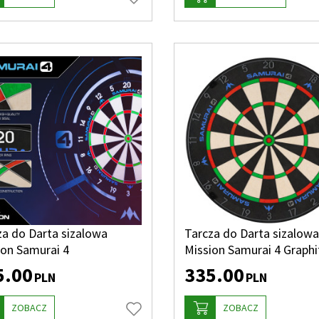
za do Darta sizalowa
Tarcza do Darta sizalowa
ion Samurai 4
Mission Samurai 4 Graphi
5.00
335.00
PLN
PLN
ZOBACZ
ZOBACZ