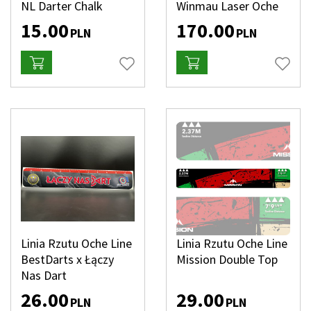
NL Darter Chalk
Winmau Laser Oche
15.00
170.00
PLN
PLN
Linia Rzutu Oche Line
Linia Rzutu Oche Line
BestDarts x Łączy
Mission Double Top
Nas Dart
26.00
29.00
PLN
PLN