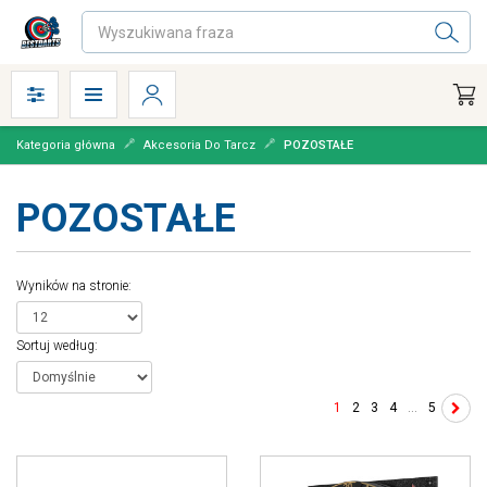
Kategoria główna
Akcesoria Do Tarcz
POZOSTAŁE
POZOSTAŁE
Wyników na stronie
:
Sortuj według
:
1
2
3
4
...
5