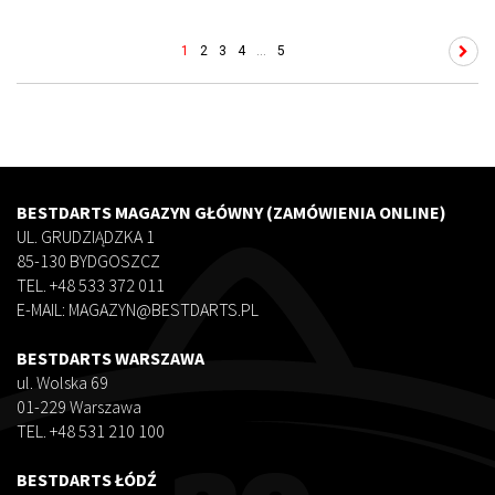
1
2
3
4
...
5
BESTDARTS MAGAZYN GŁÓWNY (ZAMÓWIENIA ONLINE)
UL. GRUDZIĄDZKA 1
85-130 BYDGOSZCZ
TEL. +48 533 372 011
E-MAIL: MAGAZYN@BESTDARTS.PL
BESTDARTS WARSZAWA
ul. Wolska 69
01-229 Warszawa
TEL. +48 531 210 100
BESTDARTS ŁÓDŹ