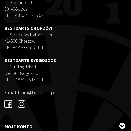
ul. Próchnika 9
90-408 Łódź
TEL. +48 534 123 767
BESTDARTS CHORZÓW
ul. Strzelców Bytomskich 19
41-500 Chorzów
TEL. +48 533 517 011
BESTDARTS BYDGOSZCZ
ul. Grudziądzka 1
85-130 Bydgoszcz
TEL. +48 533 545 111
E-mail:
biuro@bestdarts.pl
MOJE KONTO