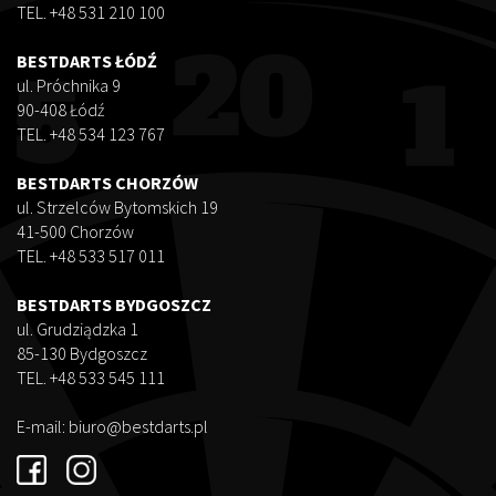
TEL. +48 531 210 100
BESTDARTS ŁÓDŹ
ul. Próchnika 9
90-408 Łódź
TEL. +48 534 123 767
BESTDARTS CHORZÓW
ul. Strzelców Bytomskich 19
41-500 Chorzów
TEL. +48 533 517 011
BESTDARTS BYDGOSZCZ
ul. Grudziądzka 1
85-130 Bydgoszcz
TEL. +48 533 545 111
E-mail:
biuro@bestdarts.pl