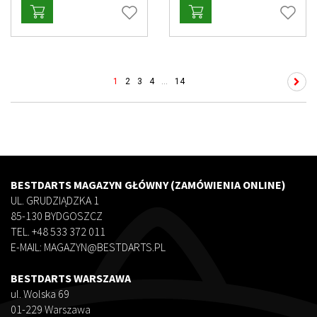
1
2
3
4
...
14
BESTDARTS MAGAZYN GŁÓWNY (ZAMÓWIENIA ONLINE)
UL. GRUDZIĄDZKA 1
85-130 BYDGOSZCZ
TEL. +48 533 372 011
E-MAIL: MAGAZYN@BESTDARTS.PL
BESTDARTS WARSZAWA
ul. Wolska 69
01-229 Warszawa