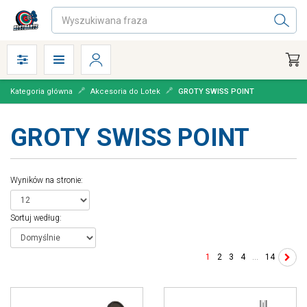
Kategoria główna
Akcesoria do Lotek
GROTY SWISS POINT
GROTY SWISS POINT
Wyników na stronie
:
Sortuj według
:
1
2
3
4
...
14