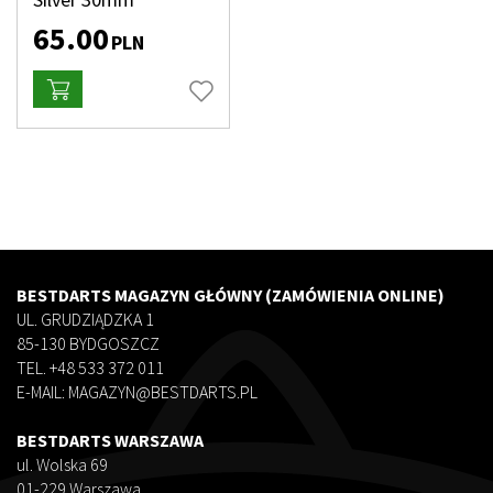
65.00
PLN
BESTDARTS MAGAZYN GŁÓWNY (ZAMÓWIENIA ONLINE)
UL. GRUDZIĄDZKA 1
85-130 BYDGOSZCZ
TEL. +48 533 372 011
E-MAIL: MAGAZYN@BESTDARTS.PL
BESTDARTS WARSZAWA
ul. Wolska 69
01-229 Warszawa