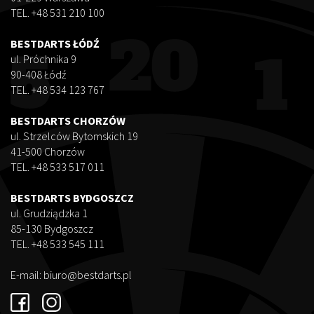
TEL. +48 531 210 100
BESTDARTS ŁÓDŹ
ul. Próchnika 9
90-408 Łódź
TEL. +48 534 123 767
BESTDARTS CHORZÓW
ul. Strzelców Bytomskich 19
41-500 Chorzów
TEL. +48 533 517 011
BESTDARTS BYDGOSZCZ
ul. Grudziądzka 1
85-130 Bydgoszcz
TEL. +48 533 545 111
E-mail:
biuro@bestdarts.pl