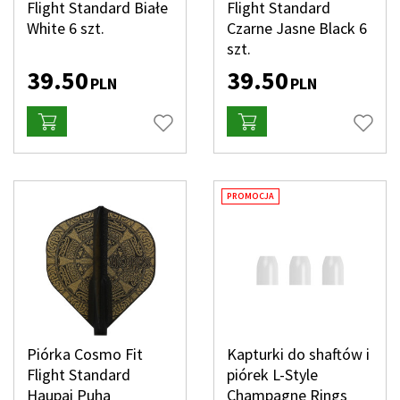
Flight Standard Białe
Flight Standard
White 6 szt.
Czarne Jasne Black 6
szt.
39.50
39.50
PLN
PLN
PROMOCJA
Piórka Cosmo Fit
Kapturki do shaftów i
Flight Standard
piórek L-Style
Haupai Puha
Champagne Rings