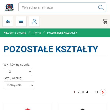
Kategoria główna
Piórka
POZOSTAŁE KSZTAŁTY
POZOSTAŁE KSZTAŁTY
Wyników na stronie
:
Sortuj według
:
1
2
3
4
...
11