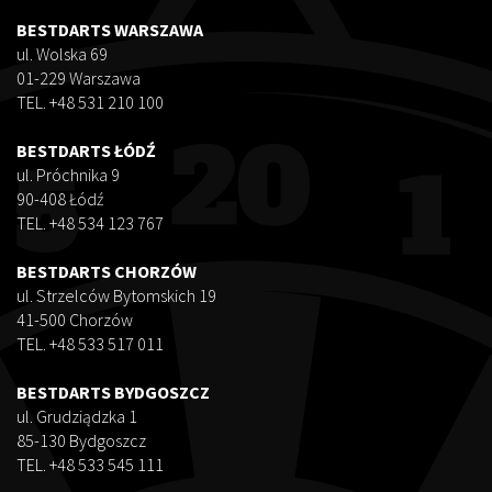
BESTDARTS WARSZAWA
ul. Wolska 69
01-229 Warszawa
TEL. +48 531 210 100
BESTDARTS ŁÓDŹ
ul. Próchnika 9
90-408 Łódź
TEL. +48 534 123 767
BESTDARTS CHORZÓW
ul. Strzelców Bytomskich 19
41-500 Chorzów
TEL. +48 533 517 011
BESTDARTS BYDGOSZCZ
ul. Grudziądzka 1
85-130 Bydgoszcz
TEL. +48 533 545 111