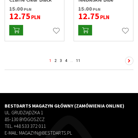
15.00
15.00
PLN
PLN
12.75
12.75
PLN
PLN
1
2
3
4
...
11
BESTDARTS MAGAZYN GŁÓWNY (ZAMÓWIENIA ONLINE)
UL. GRUDZIĄDZKA 1
85-130 BYDGOSZCZ
TEL. +48 533 372 011
E-MAIL: MAGAZYN@BESTDARTS.PL