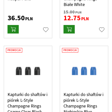
Białe White
15.00
PLN
36.50
12.75
PLN
PLN
PROMOCJA
PROMOCJA
Kapturki do shaftów i
Kapturki do shaftów i
piórek L-Style
piórek L-Style
Champagne Rings
Champagne Rings
Czarne Clear Black
Niebieskie Blue