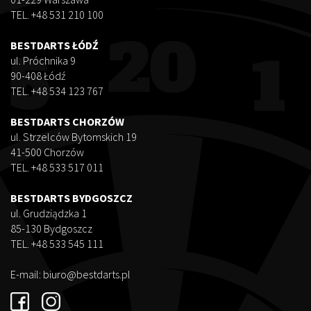
TEL. +48 531 210 100
BESTDARTS ŁÓDŹ
ul. Próchnika 9
90-408 Łódź
TEL. +48 534 123 767
BESTDARTS CHORZÓW
ul. Strzelców Bytomskich 19
41-500 Chorzów
TEL. +48 533 517 011
BESTDARTS BYDGOSZCZ
ul. Grudziądzka 1
85-130 Bydgoszcz
TEL. +48 533 545 111
E-mail:
biuro@bestdarts.pl