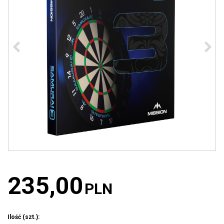
235,00
PLN
Ilość
(szt.)
: