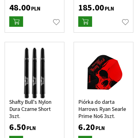
48.00
185.00
PLN
PLN
Shafty Bull's Nylon
Piórka do darta
Dura Czarne Short
Harrows Ryan Searle
3szt.
Prime No6 3szt.
6.50
6.20
PLN
PLN