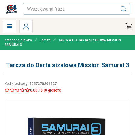
Kategoria główna
Tarcze
TARCZA DO DARTA SIZALOWA MISSION
SAMURAI 3
Tarcza do Darta sizalowa Mission Samurai 3
Kod kreskowy
:
5057270291527
0.00
/
5
(
0
głosów)