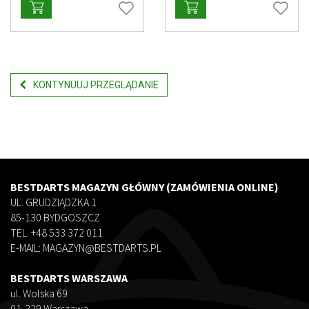
KONTYNUUJ PRZEGLĄDANIE
BESTDARTS MAGAZYN GŁÓWNY (ZAMÓWIENIA ONLINE)
UL. GRUDZIĄDZKA 1
85-130 BYDGOSZCZ
TEL. +48 533 372 011
E-MAIL: MAGAZYN@BESTDARTS.PL
BESTDARTS WARSZAWA
ul. Wolska 69
01-229 Warszawa