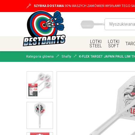
SZYBKA DOSTAWA
90% WASZYCH ZAMÓWIEŃ WYSYŁAMY TEGO SA
LOTKI
LOTKI
TAR
STEEL
SOFT
Kategoria główna
Shafty
K-FLEX TARGET JAPAN PAUL LIM T