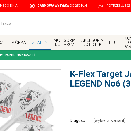
MEGO DNIA!
DARMOWA WYSYŁKA
OD 250 PLN
POTRZEBUJESZ
KOS
AKCESORIA
AKCESORIA
CZE
PIÓRKA
SHAFTY
ETUI
O
DO TARCZ
DO LOTEK
DA
HE LEGEND NO6 (3SZT.)
K-Flex Target 
LEGEND No6 (3s
Długość: