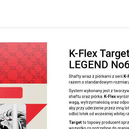
K-Flex Targe
LEGEND No6 
Shafty wraz z piórkami z serii
K-
razem o standardowym rozmiarz
System wykonany jest z tworzywa
shaftu oraz piórka.
K-Flex
wyróżni
wagą, wytrzymałością oraz odpor
aby przy uderzenie przez inną lot
odbić lotek od wcześniej wbitej rz
Target
to topowy producent sprz
wszystko co potrzebne do grania 