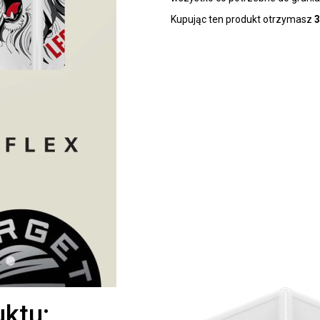
Kupując ten produkt otrzymasz
3
uktu: