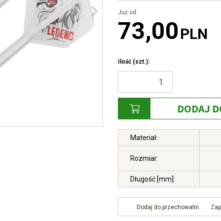
Już od:
73,00
PLN
Ilość
(szt.)
:
DODAJ D
Materiał
:
Rozmiar
:
Długość [mm]
:
Dodaj do przechowalni
Zap