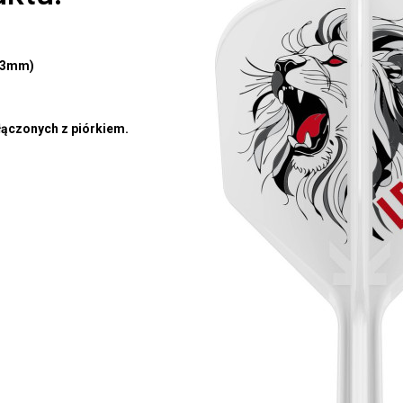
(33mm)
łączonych z piórkiem.