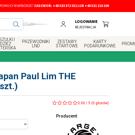
 POMOCY W WYBORZE?
ZADZWOŃ:
+48 533 372 011 LUB +48 531 210 100
LOGOWANIE
REJESTRACJA
ZULKI I
PRZEWODNIKI
ZESTAWY
KARTY
DZIEŻ
PROM
LND
STARTOWE
PODARUNKOWE
RTERSKA
Japan Paul Lim THE
zt.)
0.00
/
5
(
0
głosów)
Producent
: