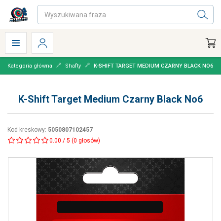
Kategoria główna
Shafty
K-SHIFT TARGET MEDIUM CZARNY BLACK NO6
K-Shift Target Medium Czarny Black No6
Kod kreskowy
:
5050807102457
0.00
/
5
(
0
głosów)