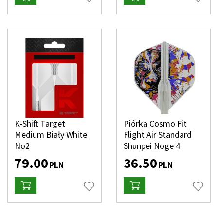
K-Shift Target
Piórka Cosmo Fit
Medium Biały White
Flight Air Standard
No2
Shunpei Noge 4
79.00
36.50
PLN
PLN