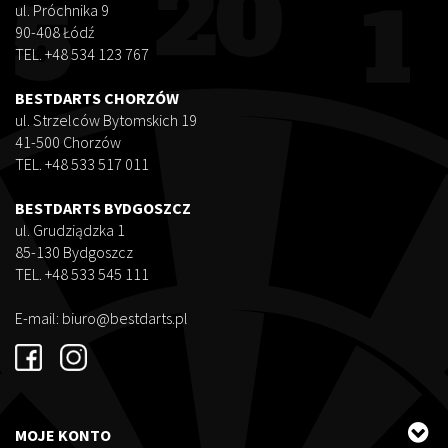
ul. Próchnika 9
90-408 Łódź
TEL. +48 534 123 767
BESTDARTS CHORZÓW
ul. Strzelców Bytomskich 19
41-500 Chorzów
TEL. +48 533 517 011
BESTDARTS BYDGOSZCZ
ul. Grudziądzka 1
85-130 Bydgoszcz
TEL. +48 533 545 111
E-mail:
biuro@bestdarts.pl
MOJE KONTO