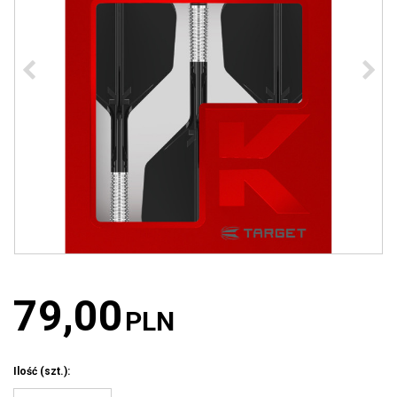
79,00
PLN
Ilość
(szt.)
: