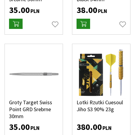
35.00
38.00
PLN
PLN
Groty Target Swiss
Lotki Rzutki Cuesoul
Point GRD Srebrne
Jiho S3 90% 23g
30mm
35.00
380.00
PLN
PLN