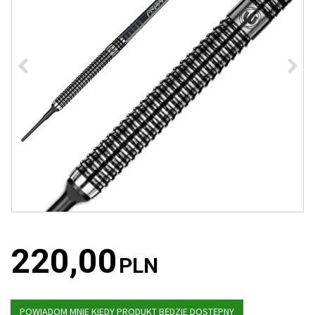
220,00
PLN
POWIADOM MNIE KIEDY PRODUKT BĘDZIE DOSTĘPNY