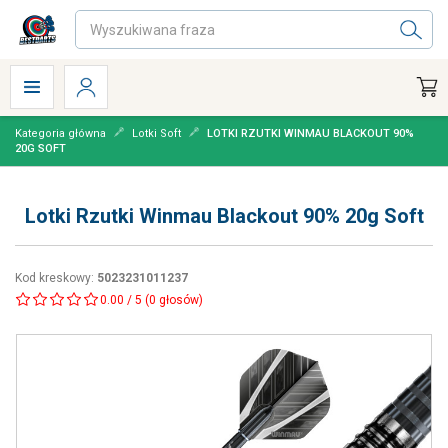
Kategoria główna
Lotki Soft
LOTKI RZUTKI WINMAU BLACKOUT 90%
20G SOFT
Lotki Rzutki Winmau Blackout 90% 20g Soft
Kod kreskowy
:
5023231011237
0.00
/
5
(
0
głosów)