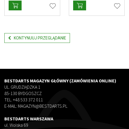
KONTYNUUJ PRZEGLĄDANIE
BESTDARTS MAGAZYN GŁÓWNY (ZAMÓWIENIA ONLINE)
UL. GRUDZIĄDZKA 1
85-130 BYDGOSZCZ
TEL. +48 533 372 011
E-MAIL: MAGAZYN@BESTDARTS.PL
BESTDARTS WARSZAWA
ul. Wolska 69