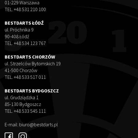
01-229 Warszawa
TEL. +48 531 210 100
BESTDARTS ŁÓDŹ
ul. Próchnika 9
90-408 Łódź
TEL. +48 534 123 767
BESTDARTS CHORZÓW
ul. Strzelców Bytomskich 19
41-500 Chorzów
TEL. +48 533 517 011
BESTDARTS BYDGOSZCZ
ul. Grudziądzka 1
85-130 Bydgoszcz
TEL. +48 533 545 111
E-mail:
biuro@bestdarts.pl