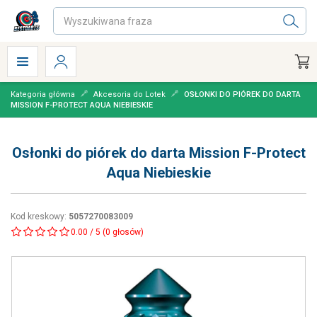
Kategoria główna
Akcesoria do Lotek
OSŁONKI DO PIÓREK DO DARTA
MISSION F-PROTECT AQUA NIEBIESKIE
Osłonki do piórek do darta Mission F-Protect
Aqua Niebieskie
Kod kreskowy
:
5057270083009
0.00
/
5
(
0
głosów)