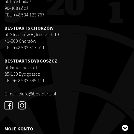
ul. Próchnika 9
90-408 Łódź
TEL. +48 534 123 767
BESTDARTS CHORZÓW
ul. Strzelców Bytomskich 19
41-500 Chorzów
TEL. +48 533 517 011
BESTDARTS BYDGOSZCZ
ul. Grudziądzka 1
85-130 Bydgoszcz
TEL. +48 533 545 111
E-mail:
biuro@bestdarts.pl
MOJE KONTO