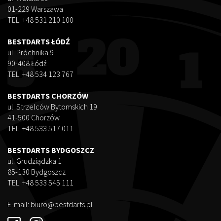
01-229 Warszawa
TEL. +48 531 210 100
BESTDARTS ŁÓDŹ
ul. Próchnika 9
90-408 Łódź
TEL. +48 534 123 767
BESTDARTS CHORZÓW
ul. Strzelców Bytomskich 19
41-500 Chorzów
TEL. +48 533 517 011
BESTDARTS BYDGOSZCZ
ul. Grudziądzka 1
85-130 Bydgoszcz
TEL. +48 533 545 111
E-mail:
biuro@bestdarts.pl