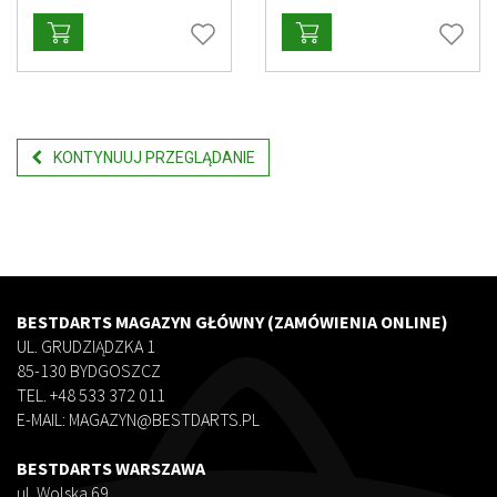
KONTYNUUJ PRZEGLĄDANIE
BESTDARTS MAGAZYN GŁÓWNY (ZAMÓWIENIA ONLINE)
UL. GRUDZIĄDZKA 1
85-130 BYDGOSZCZ
TEL. +48 533 372 011
E-MAIL: MAGAZYN@BESTDARTS.PL
BESTDARTS WARSZAWA
ul. Wolska 69