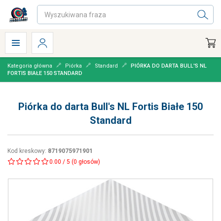
Kategoria główna
Piórka
Standard
PIÓRKA DO DARTA BULL'S NL
FORTIS BIAŁE 150 STANDARD
Piórka do darta Bull's NL Fortis Białe 150
Standard
Kod kreskowy
:
8719075971901
0.00
/
5
(
0
głosów)