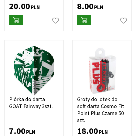
20.00
8.00
PLN
PLN
Piórka do darta
Groty do lotek do
GOAT Fairway 3szt.
soft darta Cosmo Fit
Point Plus Czarne 50
szt.
7.00
18.00
PLN
PLN