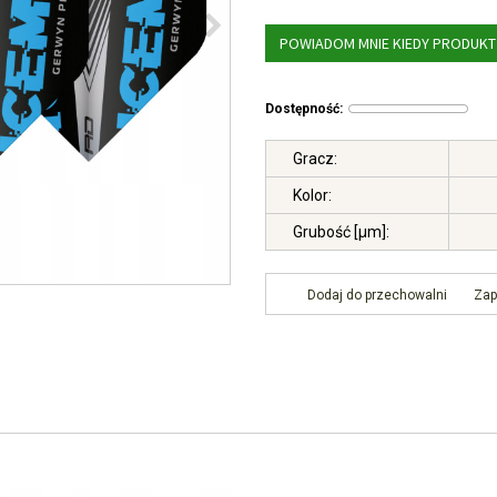
POWIADOM MNIE KIEDY PRODUKT
Dostępność
:
Gracz
:
Kolor
:
Grubość [μm]
:
Dodaj do przechowalni
Zap