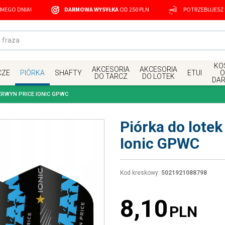
MEGO DNIA!
DARMOWA WYSYŁKA
OD 250 PLN
POTRZEBUJESZ
KOS
AKCESORIA
AKCESORIA
CZE
PIÓRKA
SHAFTY
ETUI
O
DO TARCZ
DO LOTEK
DA
ERWYN PRICE IONIC GPWC
Piórka do lote
Ionic GPWC
Kod kreskowy
:
5021921088798
8,10
PLN