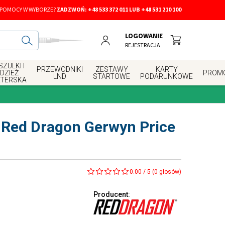
 POMOCY W WYBORZE?
ZADZWOŃ:
+48 533 372 011 LUB +48 531 210 100
LOGOWANIE
REJESTRACJA
ZULKI I
PRZEWODNIKI
ZESTAWY
KARTY
DZIEŻ
PROM
LND
STARTOWE
PODARUNKOWE
RTERSKA
k Red Dragon Gerwyn Price
0.00
/
5
(
0
głosów)
Producent
: