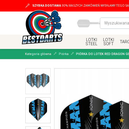
SZYBKA DOSTAWA
90% WASZYCH ZAMÓWIEŃ WYSYŁAMY TEGO SA
LOTKI
LOTKI
TAR
STEEL
SOFT
Kategoria główna
Piórka
PIÓRKA DO LOTEK RED DRAGON G