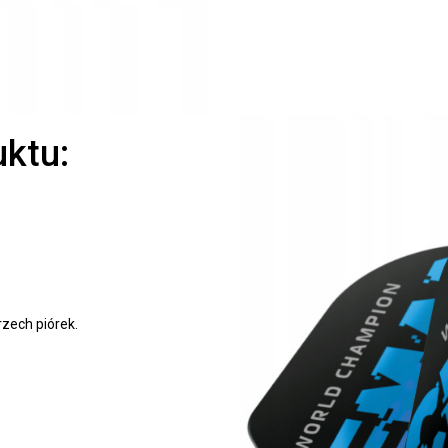
uktu:
rzech piórek.