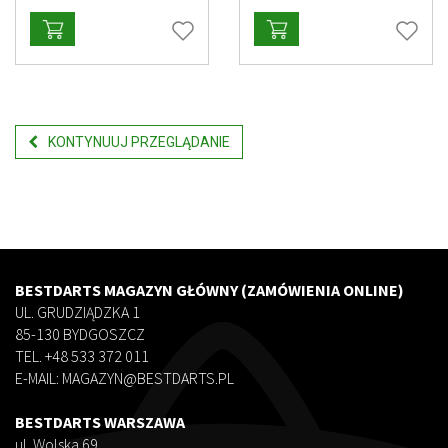
KONTYNUUJ PRZEGLĄDANIE
BESTDARTS MAGAZYN GŁÓWNY (ZAMÓWIENIA ONLINE)
UL. GRUDZIĄDZKA 1
85-130 BYDGOSZCZ
TEL. +48 533 372 011
E-MAIL: MAGAZYN@BESTDARTS.PL
BESTDARTS WARSZAWA
ul. Wolska 69