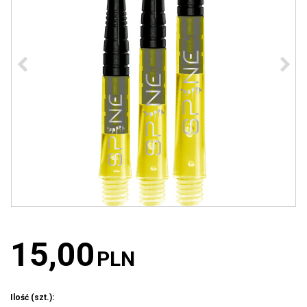
15,00
PLN
Ilość
(szt.)
: