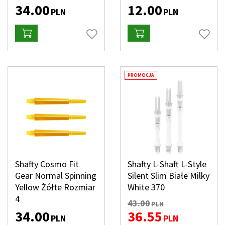
34.00
12.00
PLN
PLN
PROMOCJA
Shafty Cosmo Fit
Shafty L-Shaft L-Style
Gear Normal Spinning
Silent Slim Białe Milky
Yellow Żółte Rozmiar
White 370
4
43.00
PLN
34.00
36.55
PLN
PLN