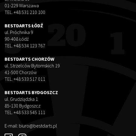
01-229 Warszawa
TEL. +48 531 210 100
BESTDARTS ŁÓDŹ
ul. Próchnika 9
90-408 Łódź
TEL. +48 534 123 767
BESTDARTS CHORZÓW
ul. Strzelców Bytomskich 19
41-500 Chorzów
TEL. +48 533 517 011
BESTDARTS BYDGOSZCZ
ul. Grudziądzka 1
85-130 Bydgoszcz
TEL. +48 533 545 111
E-mail:
biuro@bestdarts.pl