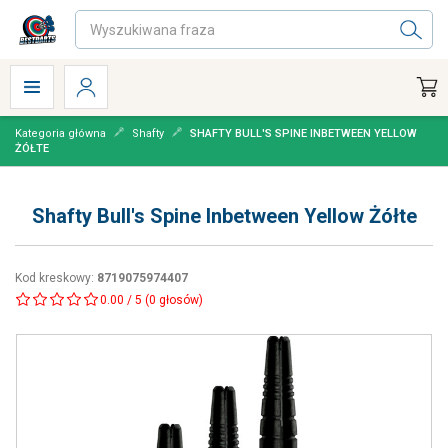
Kategoria główna
Shafty
SHAFTY BULL'S SPINE INBETWEEN YELLOW
ŻÓŁTE
Shafty Bull's Spine Inbetween Yellow Żółte
Kod kreskowy
:
8719075974407
0.00
/
5
(
0
głosów)